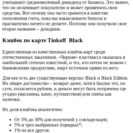
учитывают среднемесячный дивиденд от баланса. Это значит,
что он оплачивает покупателю и может применить свои
средства. Вот почему она часто хранится в качестве
пополнения счета, пока вы накапливаете бонусы и
прагматично ничего не делаете. Поэтому они получили свое
второе название – доходные.
Кэшбек по карте Tinkoff Black
Единственная из качественных кэшбэк-карт среди
отечественных заказчиков. «Черная» пластмасса оказалась в
наибольшей степени известной, и тех, кто почти не знаком с
банковскими продуктами, ищут источник прямо из него.
Для нее есть две существующие версии: Black и Black Edition.
Их общее достоинство – возврат денег, хотя в баллах это, по
сути, полагается рублем, и деньги могут быть потрачены где
угодно (магазины, кино, путешествия) или сняты как
налички.
Их доля кэшбэка аналогична:
От 3% до 30% для получений у совладельцев;
5% в трех выбранных порядках*;
1% на все другое.